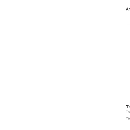
인
기
A
글
C
방
T
To
문
자
Ye
수